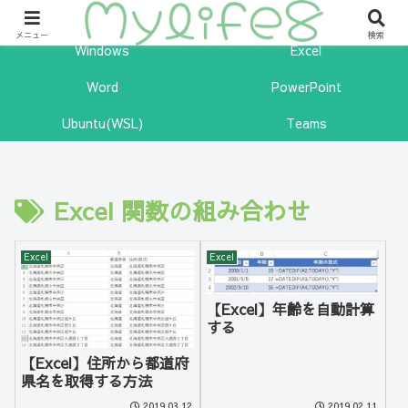
ITの力を味方につけて幸せになるためのサイトです。
メニュー
検索
Windows
Excel
Word
PowerPoint
Ubuntu(WSL)
Teams
Excel 関数の組み合わせ
Excel
Excel
【Excel】年齢を自動計算
する
【Excel】住所から都道府
県名を取得する方法
2019.03.12
2019.02.11