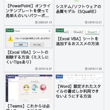
【PowerPoint】オンライ
システム/ソフトウェアの
ンテンプレートを使って
品質モデル（SQuaRE）
見栄えのいいパワーポイ
ントを作成する
2020.01.13
2019.12.21
Excel
Excel
【Excel VBA】シートを
追加するおススメの方法
【Excel VBA】シートの
削除する方法（ミスしに
くいTipsあり）
2019.12.07
2019.11.30
Teams
Word
【Word】設定されたスタ
イルの書式しか利用でき
ないようにする方法
【Teams】これからは必