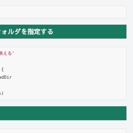
フォルダを指定する
換える'
{

dDir

s)