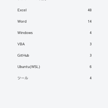
Excel
48
Word
14
Windows
4
VBA
3
GitHub
3
Ubuntu(WSL)
6
ツール
4