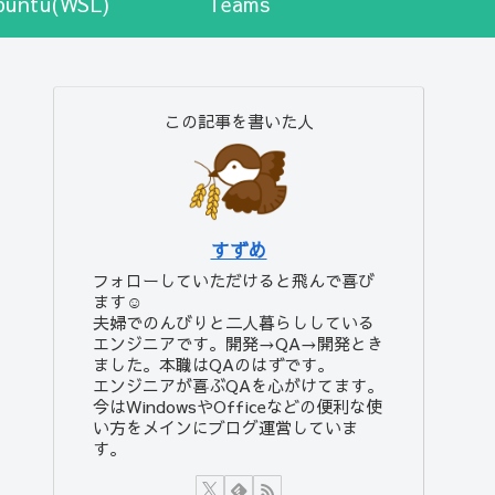
buntu(WSL)
Teams
この記事を書いた人
すずめ
フォローしていただけると飛んで喜び
ます☺️
夫婦でのんびりと二人暮らししている
エンジニアです。開発→QA→開発とき
ました。本職はQAのはずです。
エンジニアが喜ぶQAを心がけてます。
今はWindowsやOfficeなどの便利な使
い方をメインにブログ運営していま
す。